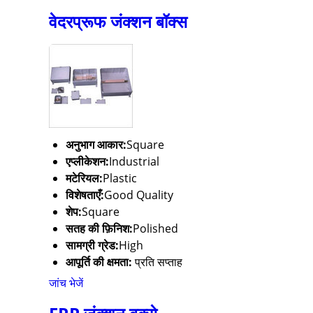
वेदरप्रूफ जंक्शन बॉक्स
अनुभाग आकार:
Square
एप्लीकेशन:
Industrial
मटेरियल:
Plastic
विशेषताएँ:
Good Quality
शेप:
Square
सतह की फ़िनिश:
Polished
सामग्री ग्रेड:
High
आपूर्ति की क्षमता:
प्रति सप्ताह
जांच भेजें